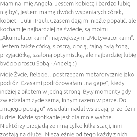
Mam na imię Angela. Jestem kobietą i bardzo lubię
nią być, jestem mamą dwóch wspaniałych córek,
kobiet - Julii i Pauli. Czasem dają mi nieźle popalić, ale
kocham je najbardziej na świecie, są moimi
„Akumulatorkami” i największymi „Motywatorkami”.
Jestem także córką, siostrą, ciocią, fajną byłą żoną,
przyjaciółką, szaloną optymistką, ale najbardziej lubię
być po prostu Sobą - Angelą : )
Moje Życie, Relacje…postrzegam metaforycznie jako
podróż. Czasami podróżowałam „na gapę”, kiedy
indziej z biletem w jedną stroną. Były momenty gdy
zwiedzałam życie sama, innym razem w parze. Do
„mojego pociągu” wsiadali i nadal wsiadają, przeróżni
ludzie. Każde spotkanie jest dla mnie ważne.
Niektórzy przejadą ze mną tylko kilka stacji, inni
zostają na dłużej. Niezależnie od tego każdy z nich