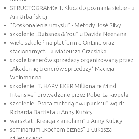
STRUCTOGRAM® 1: Klucz do poznania siebie - u
Ani Urbańskiej
"Doskonalenia umysłu” - Metody José Silvy
szkolenie „Buissnes & You” u Davida Neenana
wiele szkoleń na platformie OnLine oraz
stacjonarnych - u Mateusza Grzesiaka
szkołę trenerów sprzedaży organizowaną przez
„Akademię trenerów sprzedaży” Macieja
Weinmanna
szkolenie ”T. HARV EKER Millionaire Mind
Intensive" prowadzone przez Roberta Riopela
szkolenie „Praca metodą dwupunktu” wg dr
Richarda Bartleta u Anny Kubicy
warsztat „Kreacja z aniołami” u Anny Kubicy
seminarium „Kocham biznes” u Łukasza
Milewskiego