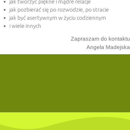
jak tworzyć piękne i mądre relacje
jak pozbierać się po rozwodzie, po stracie
jak być asertywnym w życiu codziennym
i wiele innych
Zapraszam do kontaktu
Angela Madejska