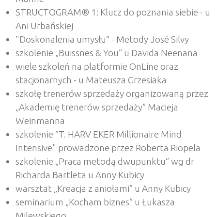
STRUCTOGRAM® 1: Klucz do poznania siebie - u
Ani Urbańskiej
"Doskonalenia umysłu” - Metody José Silvy
szkolenie „Buissnes & You” u Davida Neenana
wiele szkoleń na platformie OnLine oraz
stacjonarnych - u Mateusza Grzesiaka
szkołę trenerów sprzedaży organizowaną przez
„Akademię trenerów sprzedaży” Macieja
Weinmanna
szkolenie ”T. HARV EKER Millionaire Mind
Intensive" prowadzone przez Roberta Riopela
szkolenie „Praca metodą dwupunktu” wg dr
Richarda Bartleta u Anny Kubicy
warsztat „Kreacja z aniołami” u Anny Kubicy
seminarium „Kocham biznes” u Łukasza
Milewskiego