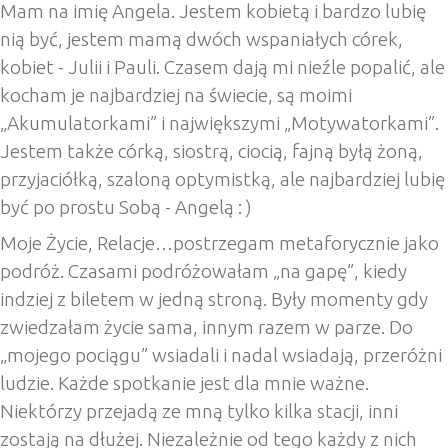
Mam na imię Angela. Jestem kobietą i bardzo lubię
nią być, jestem mamą dwóch wspaniałych córek,
kobiet - Julii i Pauli. Czasem dają mi nieźle popalić, ale
kocham je najbardziej na świecie, są moimi
„Akumulatorkami” i największymi „Motywatorkami”.
Jestem także córką, siostrą, ciocią, fajną byłą żoną,
przyjaciółką, szaloną optymistką, ale najbardziej lubię
być po prostu Sobą - Angelą : )
Moje Życie, Relacje…postrzegam metaforycznie jako
podróż. Czasami podróżowałam „na gapę”, kiedy
indziej z biletem w jedną stroną. Były momenty gdy
zwiedzałam życie sama, innym razem w parze. Do
„mojego pociągu” wsiadali i nadal wsiadają, przeróżni
ludzie. Każde spotkanie jest dla mnie ważne.
Niektórzy przejadą ze mną tylko kilka stacji, inni
zostają na dłużej. Niezależnie od tego każdy z nich