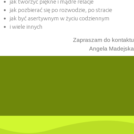
jak tworzyć piękne i mądre relacje
jak pozbierać się po rozwodzie, po stracie
jak być asertywnym w życiu codziennym
i wiele innych
Zapraszam do kontaktu
Angela Madejska