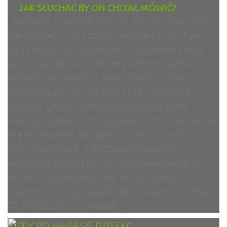
JAK SŁUCHAĆ BY ON CHCIAŁ MÓWIĆ?
- Kochanie o co Ci chodzi? - O nic. - Ty mnie nigdy
nie słuchasz. - No przecież właśnie Cię słucham. -
Bo ty nigdy. - Bo ty zawsze. - A ty znowu swoje. To
takie sztandarowe szlagiery rozmów damsko-
męskich „po latach”. Czasami bardzo chcemy
porozmawiać, ale rozmowa tylko pogarsza
sytuację. Często mimo dobrych chęci nasze
intencje są mylnie odczytywane przez rozmówcę.
Mamy wrażenie jakbyśmy mówili w dwóch
różnych językach. Tymczasem skuteczna
komunikacja jest kluczem do udanej relacji. Do
poczucia bezpieczeństwa, bycia kochanym,
zrozumianym, do satysfakcji z życia erotycznego.
To prostsze niż się wydaje.