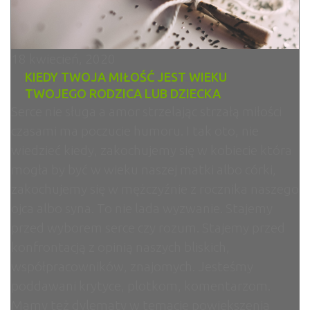
18 kwiecień, 2020
KIEDY TWOJA MIŁOŚĆ JEST WIEKU
TWOJEGO RODZICA LUB DZIECKA
Serce nie sługa a amor strzelając strzałą miłości
czasami ma poczucie humoru. I tak oto, nie
wiedzieć kiedy, zakochujemy się w kobiecie która
mogła by być w wieku naszej matki albo córki,
zakochujemy się w mężczyźnie z rocznika naszego
ojca albo syna. To nie lada wyzwanie. Stajemy
przed wyborem serce czy rozum. Stajemy przed
konfrontacją z opinią naszych bliskich,
współpracowników, znajomych. Jesteśmy
poddawani krytyce, plotkom, komentarzom.
Mamy też dylematy w temacie powiększenia