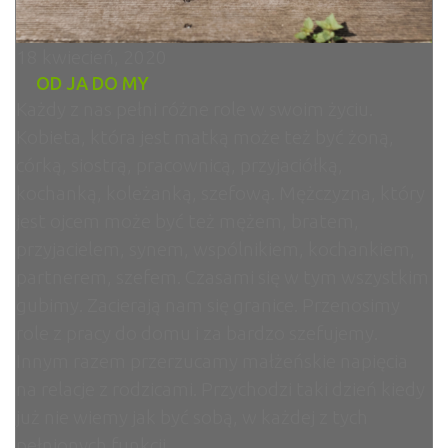
18 kwiecień, 2020
OD JA DO MY
Każdy z nas pełni różne role w swoim życiu.
Kobieta, która jest matką może też być żoną,
córką, siostrą, pracownicą, przyjaciółką,
kochanką, koleżanką, szefową. Mężczyzna, który
jest ojcem może być też mężem, bratem,
przyjacielem, synem, wspólnikiem, kochankiem,
partnerem, szefem. Czasami się w tym wszystkim
gubimy. Zacierają nam się granice. Przenosimy
role z pracy do domu i za bardzo szefujemy.
Innym razem przerzucamy małżeńskie napięcia
na relacje z rodzicami. Przychodzi taki dzień kiedy
już nie wiemy jak być sobą, w każdej z tych
pełnionych funkcji.