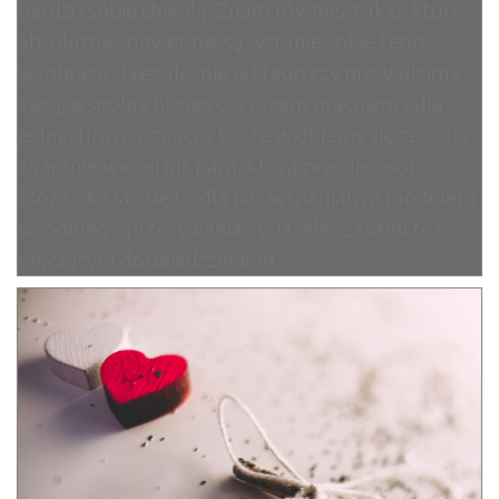
bardzo sobie chwalą. Znam również takie, które
absolutnie, nawet nie są wstanie sobie tego
wyobrazić. Niezależnie od tego czy prowadzimy
swój, wspólny biznes czy razem pracujemy dla
jednej firmy, oznacza to, że widujemy się ze sobą
znacznie więcej niż para, która pracuje osobno.
Może okazać się to dla nas wspaniałym modelem
wspólnego przeżywania życia, ale czasami też
męczącym doświadczeniem.