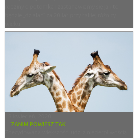
rodziny o potomka i zastanawiamy się jak to
będzie „działać” za 20 lat przy takiej różnicy
wieku.
18 kwiecień, 2020
ZANIM POWIESZ TAK
Zdecydowana większość ludzi z niecierpliwością