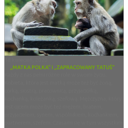
18 kwiecień, 2020
„MATKA POLKA” i „ZAPRACOWANY TATUŚ”
Każdy z nas pełni różne role w swoim życiu.
Kobieta, która jest matką może też być żoną,
córką, siostrą, pracownicą, przyjaciółką,
kochanką, koleżanką, szefową. Mężczyzna, który
jest ojcem może być też mężem, bratem,
przyjacielem, synem, wspólnikiem, kochankiem,
partnerem, szefem. Czasami się w tym wszystkim