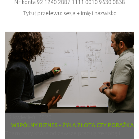
Nr konta 92 1240 2887 1111 0010 9630 0838
Tytuł przelewu: sesja + imię i nazwisko
18 kwiecień, 2020
WSPÓLNY BIZNES - ŻYŁA ZŁOTA CZY PORAŻKA
Znam pary które od zawsze pracują ze sobą i