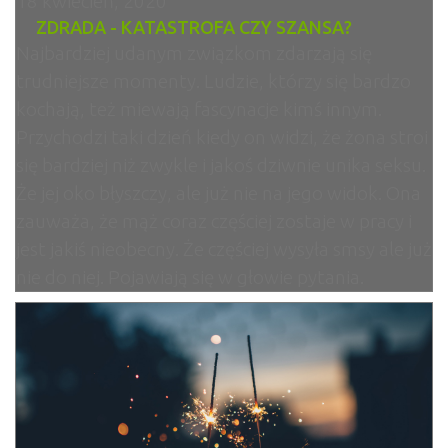
18 kwiecień, 2020
ZDRADA - KATASTROFA CZY SZANSA?
Najbardziej udanym związkom zdarzają się
trudniejsze momenty. Ludzie, którzy się bardzo
kochają, też miewają fascynacje kimś innym.
Przychodzi taki dzień kiedy on widzi, że żona stroi
się bardziej niż zwykle i jakoś dziwnie unika seksu.
Że jej oko błyszczy, ale już nie na jego widok. Ona
zauważa, że mąż coraz częściej zostaje w pracy i
jest jakiś nieobecny. Że częściej wysyła smsy ale już
nie do niej. Pojawiają się w głowie pytania.