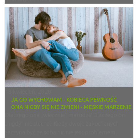
18 kwiecień, 2020
JA GO WYCHOWAM - KOBIECA PEWNOŚĆ
ONA NIGDY SIĘ NIE ZMIENI - MĘSKIE MARZENIE
Dlaczego ona „wiecznie” marudzi? Dlaczego on
„nigdy” nie słucha? Kiedy dwoje zakochanych
zaczyna być ze sobą nic nie jest problemem.