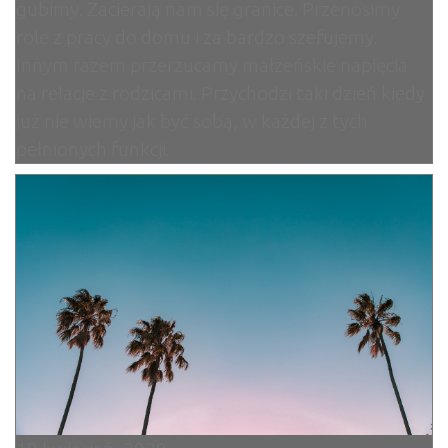
gubimy. Zacierają nam się granice. Przenosimy
role z pracy do domu i za bardzo szefujemy.
Innym razem przerzucamy małżeńskie napięcia
na relacje z rodzicami. Przychodzi taki dzień kiedy
już nie wiemy jak być sobą, w każdej z tych
pełnionych funkcji.