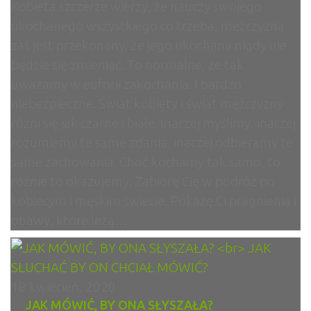
Kobieta szczerze wierzy, że nauczy swojego
ukochanego wszystkiego co trzeba, mężczyzna
zaś jest przekonany, że jego ukochana nigdy nie
będzie się zmieniać. To normalne, że tak
uważamy w euforii zakochania. I bardzo
niebezpieczne. Świat kobiety i świat mężczyzny
różni się jak czarne i białe. Inaczej myślimy, inaczej
rozumiemy te same zdania, inaczej odbieramy te
same zachowania. Choć kochamy tak samo, to
różnie to okazujemy. Zabiorę Cię w podróż po
kobiecym i męskim świecie. Pokażę Ci pragnienia i
obawy, które leżą…
18 kwiecień, 2020
JAK MÓWIĆ, BY ONA SŁYSZAŁA?