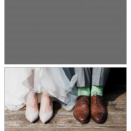
czeka na swoją „drugą połowę”. Niezależnie od
tego czy podjęłaś już decyzję o zamążpójściu lub
dopiero zastanawiasz się czy w końcu się jej
oświadczyć, w Twojej głowie mogą się pojawiać
tego typu pytania: Czy to na pewno on? Czy to ta
jedyna? Jak mam to rozpoznać? Skąd mam mieć
pewność? Czy jest coś po czym mogę poznać, że
razem będziemy szczęśliwi?