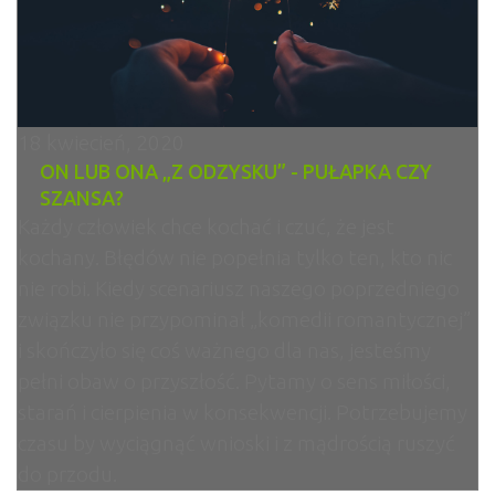
18 kwiecień, 2020
ON LUB ONA „Z ODZYSKU” - PUŁAPKA CZY
SZANSA?
Każdy człowiek chce kochać i czuć, że jest
kochany. Błędów nie popełnia tylko ten, kto nic
nie robi. Kiedy scenariusz naszego poprzedniego
związku nie przypominał „komedii romantycznej”
i skończyło się coś ważnego dla nas, jesteśmy
pełni obaw o przyszłość. Pytamy o sens miłości,
starań i cierpienia w konsekwencji. Potrzebujemy
czasu by wyciągnąć wnioski i z mądrością ruszyć
do przodu.