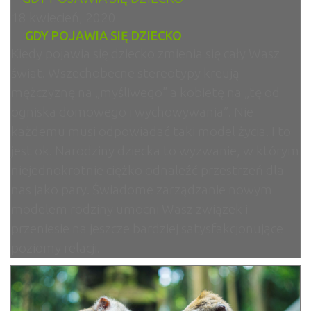
18 kwiecień, 2020
GDY POJAWIA SIĘ DZIECKO
Kiedy pojawia się dziecko zmienia się cały Wasz
świat. Wszechobecne stereotypy kreują
mężczyznę na „myśliwego” a kobietę na „tę od
ogniska domowego i wychowywania”. Nie
każdemu musi odpowiadać taki model życia. I to
jest ok. Narodziny dziecka to wyzwanie, w którym
niejednokrotnie ciężko odnaleźć przestrzeń dla
nas jako pary. Świadome zarządzanie nowym
modelem rodziny umocni Wasz związek i
przeniesie na jeszcze bardziej satysfakcjonujące
poziomy relacji.